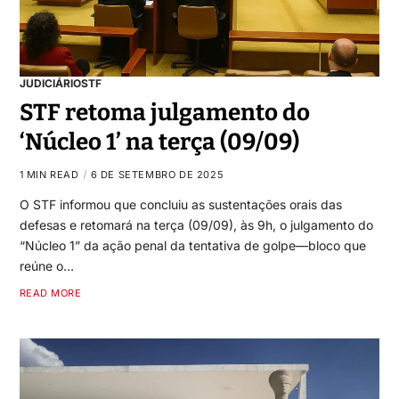
JUDICIÁRIO
STF
STF retoma julgamento do
‘Núcleo 1’ na terça (09/09)
1 MIN READ
6 DE SETEMBRO DE 2025
O STF informou que concluiu as sustentações orais das
defesas e retomará na terça (09/09), às 9h, o julgamento do
“Núcleo 1” da ação penal da tentativa de golpe—bloco que
reúne o…
READ MORE